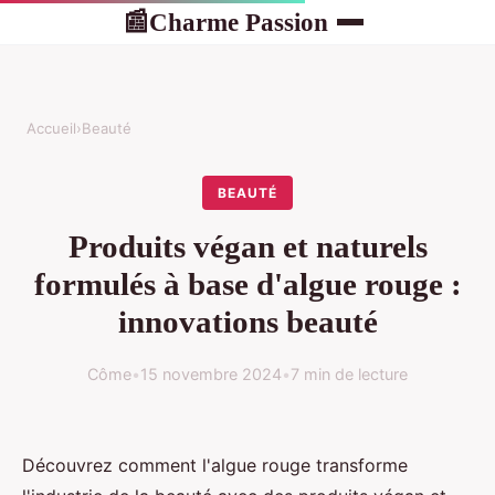
Charme Passion
📰
Accueil
›
Beauté
BEAUTÉ
Produits végan et naturels
formulés à base d'algue rouge :
innovations beauté
Côme
•
15 novembre 2024
•
7 min de lecture
Découvrez comment l'algue rouge transforme