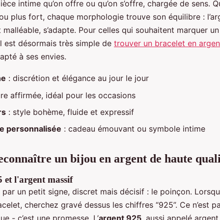
ièce intime qu’on offre ou qu’on s’offre, chargée de sens. Q
 ou plus fort, chaque morphologie trouve son équilibre : l’a
t malléable, s’adapte. Pour celles qui souhaitent marquer 
il est désormais très simple de
trouver un bracelet en arge
apté à ses envies.
ne
: discrétion et élégance au jour le jour
ure affirmée, idéal pour les occasions
rs
: style bohème, fluide et expressif
e personnalisée
: cadeau émouvant ou symbole intime
onnaître un bijou en argent de haute quali
 et l'argent massif
ar un petit signe, discret mais décisif : le poinçon. Lorsq
celet, cherchez gravé dessus les chiffres “925”. Ce n’est p
ue - c’est une promesse. L’
argent 925
, aussi appelé argent 