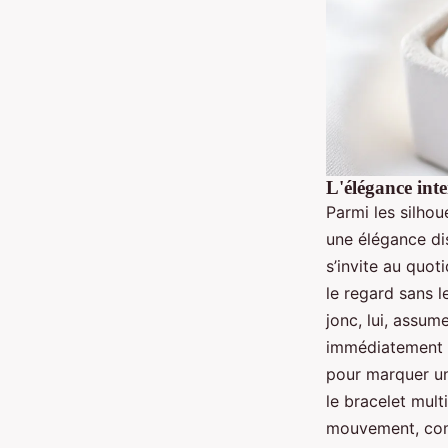
L'élégance inte
Parmi les silhou
une élégance dis
s’invite au quot
le regard sans l
jonc, lui, assum
immédiatement u
pour marquer un
le bracelet mult
mouvement, comm