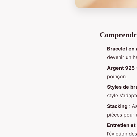
Comprendre
Bracelet en 
devenir un hé
Argent 925
:
poinçon.
Styles de br
style s’adapt
Stacking
: As
pièces pour 
Entretien et
l’éviction de