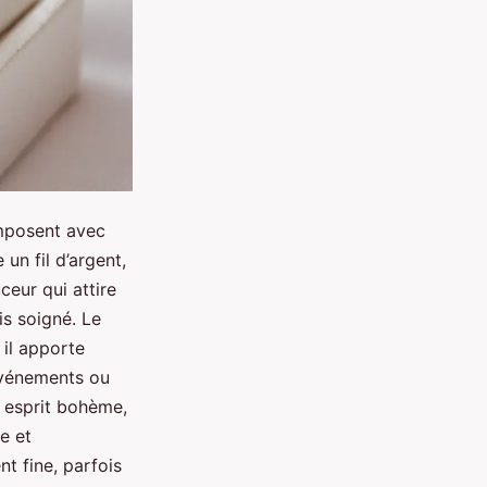
imposent avec
un fil d’argent,
ceur qui attire
is soigné. Le
 il apporte
événements ou
 esprit bohème,
e et
t fine, parfois