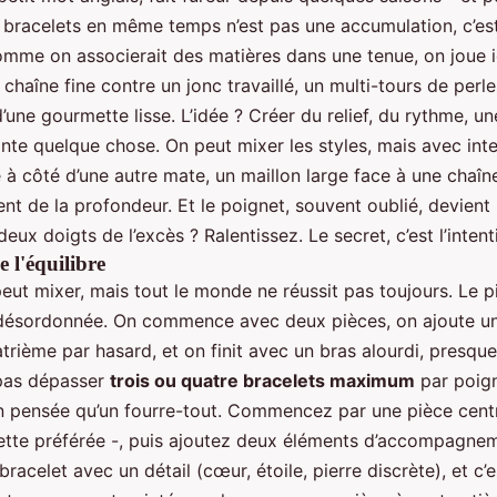
s bracelets en même temps n’est pas une accumulation, c’es
mme on associerait des matières dans une tenue, on joue i
 chaîne fine contre un jonc travaillé, un multi-tours de perl
’une gourmette lisse. L’idée ? Créer du relief, du rythme, un
onte quelque chose. On peut mixer les styles, mais avec int
e à côté d’une autre mate, un maillon large face à une chaîn
nt de la profondeur. Et le poignet, souvent oublié, devient 
eux doigts de l’excès ? Ralentissez. Le secret, c’est l’intent
e l'équilibre
eut mixer, mais tout le monde ne réussit pas toujours. Le p
désordonnée. On commence avec deux pièces, on ajoute un
trième par hasard, et on finit avec un bras alourdi, presque
 pas dépasser
trois ou quatre bracelets maximum
par poign
 pensée qu’un fourre-tout. Commencez par une pièce centr
tte préférée -, puis ajoutez deux éléments d’accompagnem
bracelet avec un détail (cœur, étoile, pierre discrète), et c’e