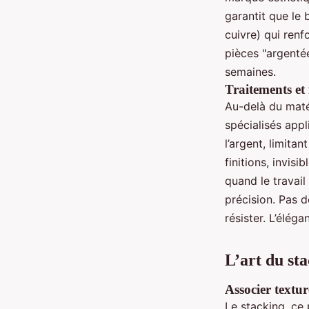
garantit que le 
cuivre) qui renf
pièces "argentée
semaines.
Traitements et 
Au-delà du matéri
spécialisés app
l’argent, limitan
finitions, invisi
quand le travail
précision. Pas d
résister. L’éléga
L’art du sta
Associer textur
Le stacking, ce 