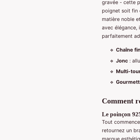
gravée - cette p
poignet soit fin
matière noble e
avec élégance, 
parfaitement ad
🔹
Chaîne fi
🔹
Jonc
: all
🔹
Multi-tou
🔹
Gourmett
Comment rec
Le poinçon 925
Tout commence p
retournez un bra
marque esthétiq