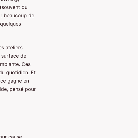
e (souvent du
ce : beaucoup de
 quelques
es ateliers
 surface de
 ambiante. Ces
 du quotidien. Et
ièce gagne en
lide, pensé pour
pour cause.