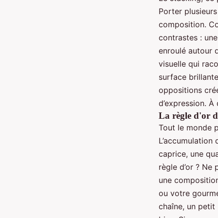
Porter plusieur
composition. Co
contrastes : une
enroulé autour d
visuelle qui rac
surface brillant
oppositions crée
d’expression. À d
La règle d'or d
Tout le monde p
L’accumulation 
caprice, une qua
règle d’or ? Ne
une composition
ou votre gourme
chaîne, un petit 