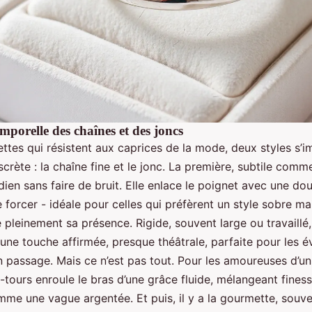
mporelle des chaînes et des joncs
ettes qui résistent aux caprices de la mode, deux styles s’
crète : la chaîne fine et le jonc. La première, subtile comme 
idien sans faire de bruit. Elle enlace le poignet avec une dou
e forcer - idéale pour celles qui préfèrent un style sobre ma
e pleinement sa présence. Rigide, souvent large ou travaillé,
ne touche affirmée, presque théâtrale, parfaite pour les 
 passage. Mais ce n’est pas tout. Pour les amoureuses d’un
i-tours enroule le bras d’une grâce fluide, mélangeant finess
e une vague argentée. Et puis, il y a la gourmette, souven