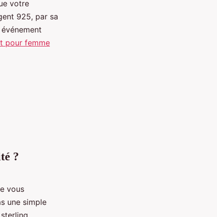
ue votre
rgent 925, par sa
un événement
nt pour femme
té ?
ue vous
as une simple
sterling,