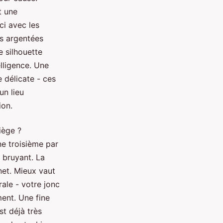
t une
ci avec les
es argentées
e silhouette
elligence. Une
e délicate - ces
un lieu
ion.
iège ?
e troisième par
 bruyant. La
et. Mieux vaut
ale - votre jonc
ent. Une fine
st déjà très