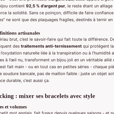
bijou contient
92,5 % d’argent pur
, le reste étant un alliag
orce la solidité. Sans ce poinçon, difficile de faire confian
s" ne sont que des plaquages fragiles, destinés à ternir en
finitions artisanales
au brut, c’est le savoir-faire qui fait toute la différence. D
liquent des
traitements anti-ternissement
qui protègent la
t l’oxydation naturelle liée à la transpiration ou à l’humidité
bles à l’œil nu, transforment un bijou joli en un véritable allié
 est fait main - ou en tout cas en petites séries - chaque p
e soudure bancale, pas de maillon faible : juste un objet so
nce durable, c’est aussi ça.
cking : mixer ses bracelets avec style
es et volumes
petit mot anglais, fait fureur depuis quelques saisons - et 