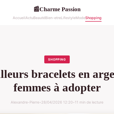
Charme Passion
📰
Accueil
Actu
Beauté
Bien-etre
Lifestyle
Mode
Shopping
SHOPPING
lleurs bracelets en arg
femmes à adopter
Alexandre-Pierre
•
28/04/2026 12:20
•
11 min de lecture