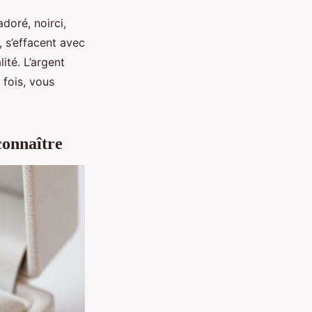
doré, noirci,
 s’effacent avec
ité. L’argent
e fois, vous
connaître