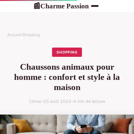
Charme Passion
📰
Accueil
›
Shopping
SHOPPING
Chaussons animaux pour
homme : confort et style à la
maison
Côme
•
20 août 2024
•
4 min de lecture