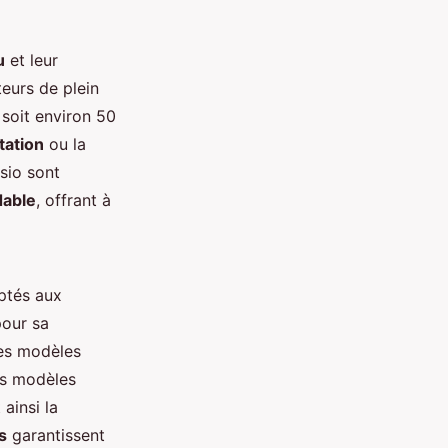
u
et leur
teurs de plein
 soit environ 50
tation
ou la
asio sont
dable
, offrant à
ptés aux
pour sa
les modèles
es modèles
 ainsi la
s
garantissent