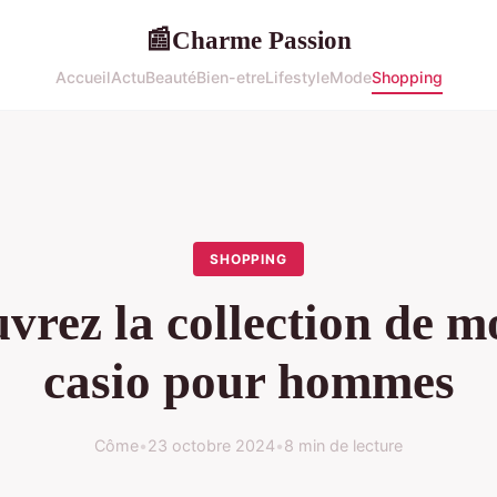
Charme Passion
📰
Accueil
Actu
Beauté
Bien-etre
Lifestyle
Mode
Shopping
SHOPPING
vrez la collection de m
casio pour hommes
Côme
•
23 octobre 2024
•
8 min de lecture