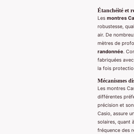
Étanchéité et r
Les
montres C
robustesse, qual
air. De nombreux
mètres de profo
randonnée
. Co
fabriquées avec
la fois protectio
Mécanismes disp
Les montres Ca
différentes préf
précision et son
Casio, assure u
solaires, quant à
fréquence des r