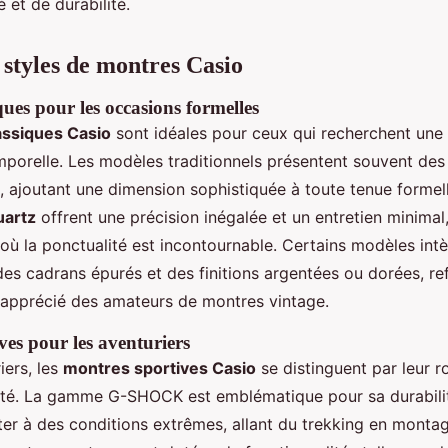
é et de durabilité.
 styles de montres Casio
ues pour les occasions formelles
assiques Casio
sont idéales pour ceux qui recherchent une
mporelle. Les modèles traditionnels présentent souvent des
l, ajoutant une dimension sophistiquée à toute tenue formel
uartz
offrent une précision inégalée et un entretien minimal
où la ponctualité est incontournable. Certains modèles int
es cadrans épurés et des finitions argentées ou dorées, ref
é apprécié des amateurs de montres vintage.
ves pour les aventuriers
iers, les
montres sportives Casio
se distinguent par leur r
lité. La gamme G-SHOCK est emblématique pour sa durabilit
ster à des conditions extrêmes, allant du trekking en monta