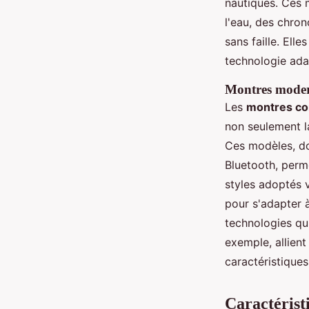
nautiques. Ces m
l'eau, des chro
sans faille. Ell
technologie ada
Montres modern
Les
montres co
non seulement la
Ces modèles, dot
Bluetooth, perm
styles adoptés 
pour s'adapter 
technologies qui
exemple, allient
caractéristique
Caractérist