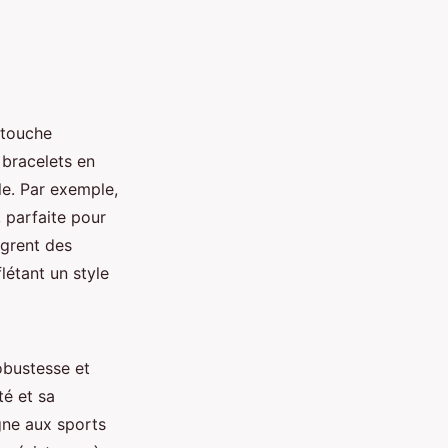
 touche
 bracelets en
le. Par exemple,
, parfaite pour
ègrent des
létant un style
obustesse et
é et sa
gne aux sports