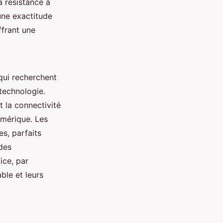
a résistance à
une exactitude
ffrant une
qui recherchent
 technologie.
t la connectivité
umérique. Les
s, parfaits
des
ice, par
ble et leurs