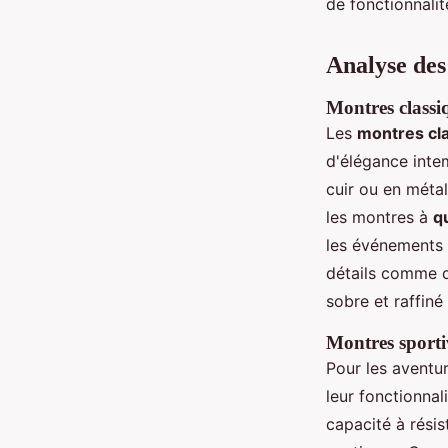
de fonctionnalit
Analyse des
Montres classiq
Les
montres cl
d'élégance inte
cuir ou en méta
les montres à
q
les événements 
détails comme d
sobre et raffin
Montres sporti
Pour les aventur
leur fonctionna
capacité à rési