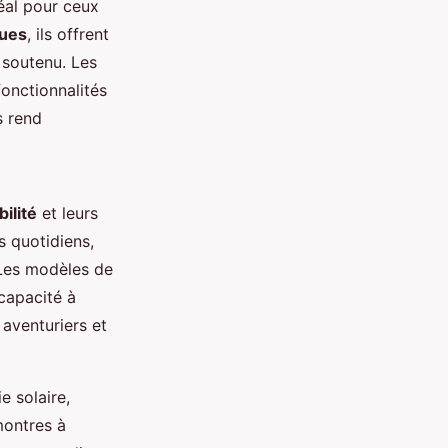
déal pour ceux
ues
, ils offrent
 soutenu. Les
onctionnalités
s rend
ilité
et leurs
s quotidiens,
. Les modèles de
capacité à
 aventuriers et
e solaire,
montres à