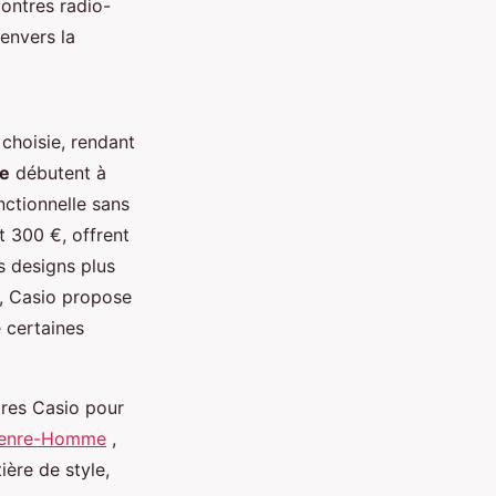
montres radio-
envers la
choisie, rendant
e
débutent à
nctionnelle sans
t 300 €, offrent
s designs plus
x, Casio propose
 certaines
tres Casio pour
Genre-Homme
,
ière de style,