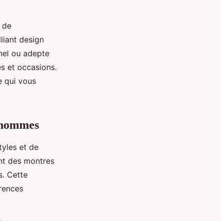
 de
liant design
nel ou adepte
és et occasions.
e qui vous
r hommes
tyles et de
ant des montres
. Cette
érences