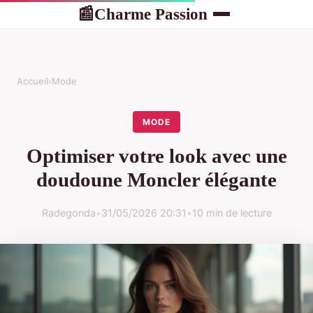
Charme Passion
📰
Accueil
›
Mode
MODE
Optimiser votre look avec une
doudoune Moncler élégante
Radegonda
•
31/05/2026 20:31
•
10 min de lecture