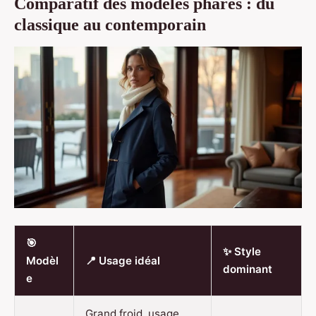
Comparatif des modèles phares : du
classique au contemporain
🎯
✨ Style
Modèl
📍 Usage idéal
dominant
e
Grand froid, usage