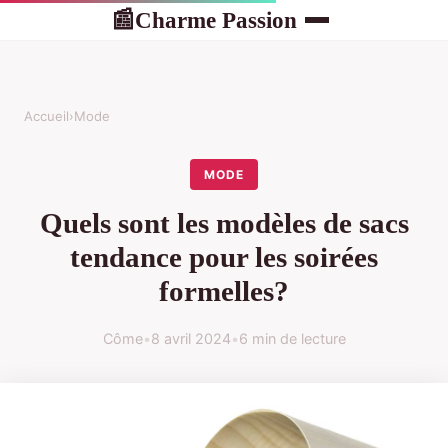
Charme Passion
📰
Accueil
›
Mode
MODE
Quels sont les modèles de sacs
tendance pour les soirées
formelles?
Côme
•
8 avril 2024
•
6 min de lecture